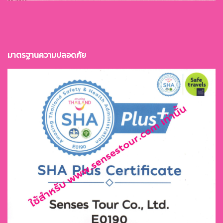
มาตรฐานควา
มปลอดภัย