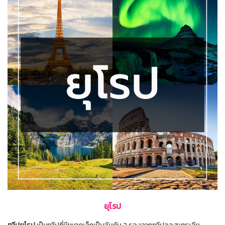
ยุโรป