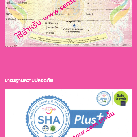
มาตรฐานควา
มปลอดภัย