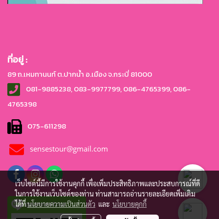
ที่อยู่ :
89 ถ.เหมทานนท์ ต.ปากน้ำ อ.เมือง จ.กระบี่ 81000
081-9885238, 083-9977799, 086-4765399, 086-
4765
398
075-611298
sensestour@gmail.com
เว็บไซต์นี้มีการใช้งานคุกกี้ เพื่อเพิ่มประสิทธิภาพและประสบการณ์ที่ดี
ในการใช้งานเว็บไซต์ของท่าน ท่านสามารถอ่านรายละเอียดเพิ่มเติม
@sensestour
ได้ที่
นโยบายความเป็นส่วนตัว
และ
นโยบายคุกกี้