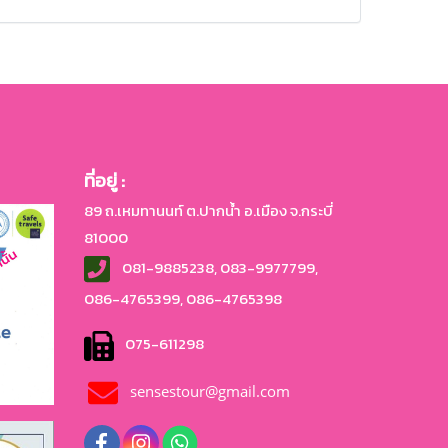
ที่อยู่ :
89 ถ.เหมทานนท์ ต.ปากน้ำ อ.เมือง จ.กระบี่
81000
081-9885238, 083-9977799,
086-4765399, 086-4765
398
075-611298
sensestour@gmail.com