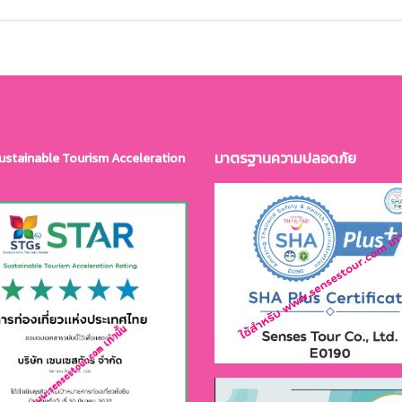
มาตรฐานควา
มปลอดภัย
ustainable Tourism Acceleration