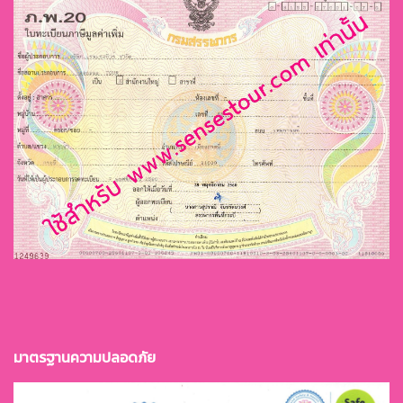
มาตรฐานควา
มปลอดภัย