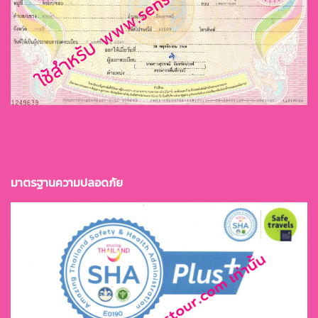
มาตรฐานควา
มปลอดภัย