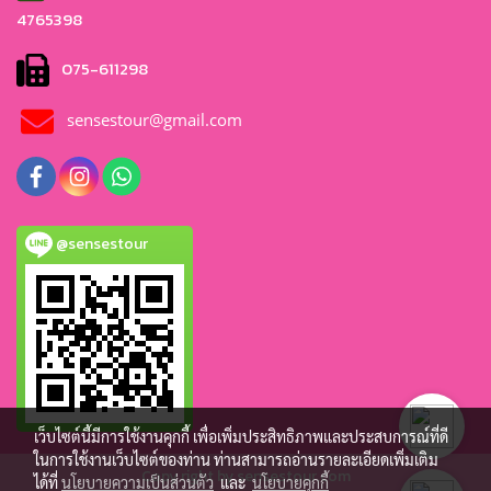
4765
398
075-611298
sensestour@gmail.com
@sensestour
เว็บไซต์นี้มีการใช้งานคุกกี้ เพื่อเพิ่มประสิทธิภาพและประสบการณ์ที่ดี
ในการใช้งานเว็บไซต์ของท่าน ท่านสามารถอ่านรายละเอียดเพิ่มเติม
Copy right by sensestour.com
ได้ที่
นโยบายความเป็นส่วนตัว
และ
นโยบายคุกกี้