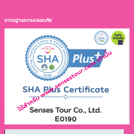
มาตรฐานควา
มปลอดภัย