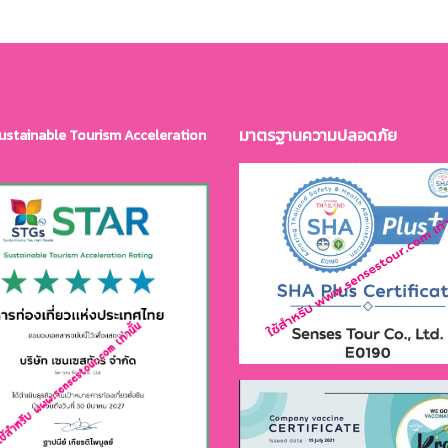
มาตรฐานควา
มปลอดภัย
ustainable Tourism Acceleration