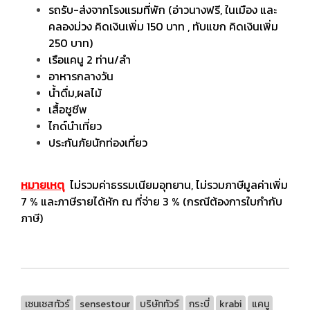
รถรับ-ส่งจากโรงแรมที่พัก (อ่าวนางฟรี, ในเมือง และ
คลองม่วง คิดเงินเพิ่ม 150 บาท , ทับแขก คิดเงินเพิ่ม
250 บาท)
เรือแคนู 2 ท่าน/ลำ
อาหารกลางวัน
น้ำดื่ม,ผลไม้
เสื้อชูชีพ
ไกด์นำเที่ยว
ประกันภัยนักท่องเที่ยว
หมายเหตุ
ไม่รวมค่าธรรมเนียมอุทยาน, ไม่รวมภาษีมูลค่าเพิ่ม
7 % และภาษีรายได้หัก ณ ที่จ่าย 3 % (กรณีต้องการใบกำกับ
ภาษี)
เซนเซสทัวร์
sensestour
บริษัททัวร์
กระบี่
krabi
แคนู