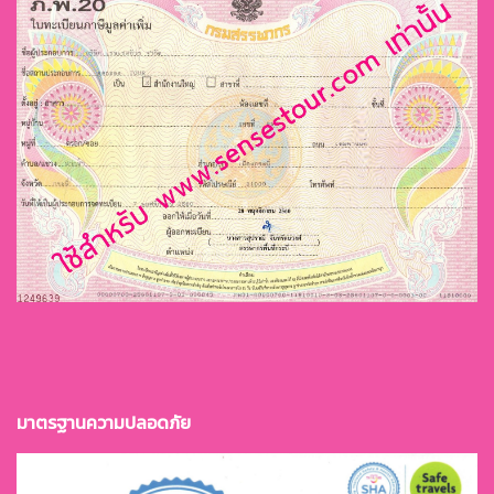
มาตรฐานควา
มปลอดภัย