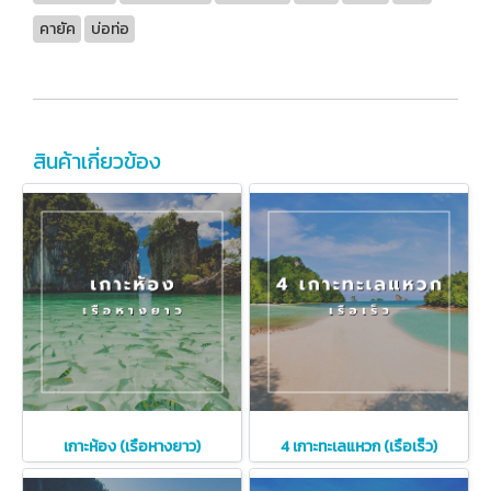
คายัค
บ่อท่อ
สินค้าเกี่ยวข้อง
เกาะห้อง (เรือหางยาว)
4 เกาะทะเลแหวก (เรือเร็ว)