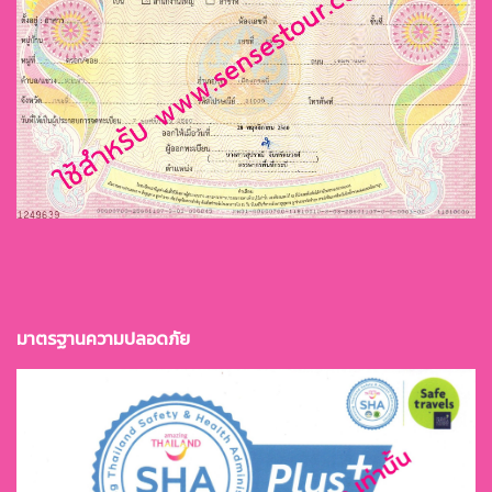
มาตรฐานควา
มปลอดภัย