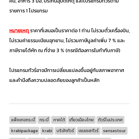
คืน, อาหาร 3 มื้อ, ประกันอุบัติเหตุ และโปรแกรมทัวร์ตาม
รายการ 1 โปรแกรม
หมายเหตุ
ราคาที่เสนอเป็นราคาต่อ 1 ท่าน ไม่รวมตั๋วเครื่องบิน,
ไม่รวมค่าธรรมเนียมอุทยาน, ไม่รวมภาษีมูลค่าเพิ่ม 7 % และ
ภาษีรายได้หัก ณ ที่จ่าย 3 % (กรณีต้องการใบกำกับภาษี)
โปรแกรมทัวร์อาจมีการเปลี่ยนแปลงขึ้นอยู่กับสภาพอากาศ
และคำนึงถึงความปลอดภัยของลูกค้าเป็นหลัก
แพ็คเกจกระบี่
กระบี่
ภาคใต้
เที่ยวเมืองไทย
ทัวร์ในประเทศ
krabipackage
krabi
บริษัททัวร์
เซนเซสทัวร์
sensestour