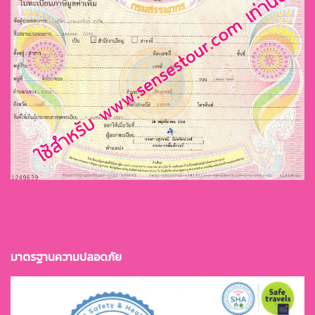
มาตรฐานควา
มปลอดภัย