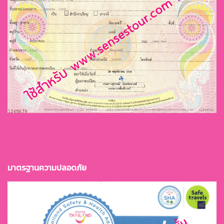
มาตรฐานควา
มปลอดภัย